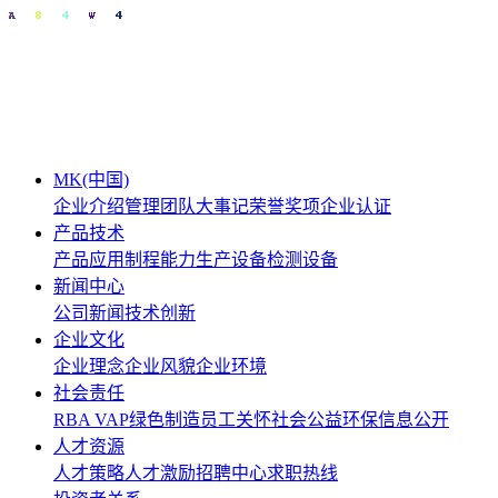
MK(中国)
企业介绍
管理团队
大事记
荣誉奖项
企业认证
产品技术
产品应用
制程能力
生产设备
检测设备
新闻中心
公司新闻
技术创新
企业文化
企业理念
企业风貌
企业环境
社会责任
RBA VAP
绿色制造
员工关怀
社会公益
环保信息公开
人才资源
人才策略
人才激励
招聘中心
求职热线