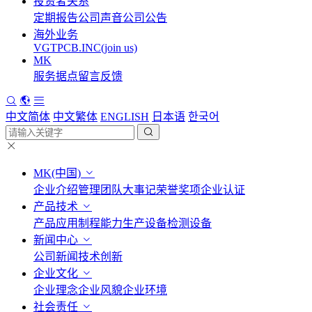
投资者关系
定期报告
公司声音
公司公告
海外业务
VGTPCB.INC(join us)
MK
服务据点
留言反馈
中文简体
中文繁体
ENGLISH
日本语
한국어
MK(中国)
企业介绍
管理团队
大事记
荣誉奖项
企业认证
产品技术
产品应用
制程能力
生产设备
检测设备
新闻中心
公司新闻
技术创新
企业文化
企业理念
企业风貌
企业环境
社会责任