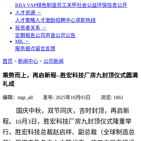
RBA VAP
绿色制造
员工关怀
社会公益
环保信息公开
人才资源
人才策略
人才激励
招聘中心
求职热线
投资者关系
定期报告
公司声音
公司公告
MK
服务据点
留言反馈
首页
>
新闻中心
>
公司新闻
乘势而上，再启新程--胜宏科技厂房九封顶仪式圆满
礼成
编辑：mgr_all 发布:
2025年10月03日
浏览:
1861
国庆中秋，双节同庆，吉时封顶，再启新
程。10月3日，胜宏科技厂房九封顶仪式隆重举
行。胜宏科技总裁赵启祥、副总裁（全球制造总