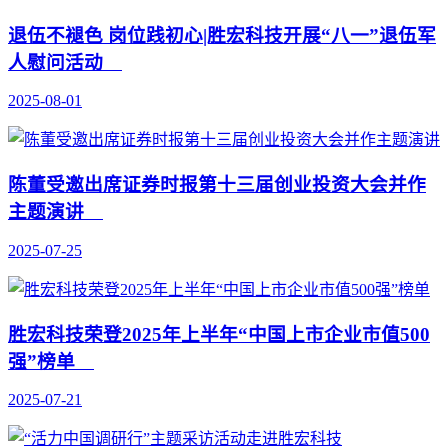
退伍不褪色 岗位践初心|胜宏科技开展“八一”退伍军
人慰问活动
2025-08-01
陈董受邀出席证券时报第十三届创业投资大会并作
主题演讲
2025-07-25
胜宏科技荣登2025年上半年“中国上市企业市值500
强”榜单
2025-07-21