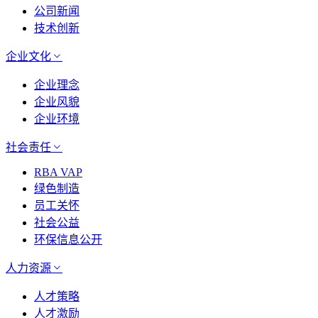
公司新闻
技术创新
企业文化
企业理念
企业风貌
企业环境
社会责任
RBA VAP
绿色制造
员工关怀
社会公益
环保信息公开
人力资源
人才策略
人才激励