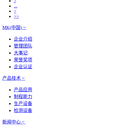
7
...
>
>>
MK(中国)
企业介绍
管理团队
大事记
荣誉奖项
企业认证
产品技术
产品应用
制程能力
生产设备
检测设备
新闻中心